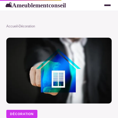
Ameublementconseil
🛋
Accueil
›
Décoration
DÉCORATION