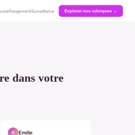
Explorer nos rubriques →
scine
Rangement
Surveillance
ure dans votre
Emilie
E