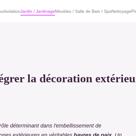
ui
Isolation
Jardin / Jardinage
Meubles / Salle de Bain / Spa
Nettoyage
Pi
tégrer la décoration extérie
rôle déterminant dans l'embellissement de
zones extérieures en véritables
havres de paix
. Un