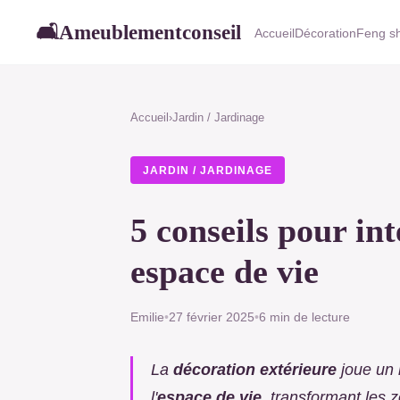
Ameublementconseil
🛋
Accueil
Décoration
Feng sh
Accueil
›
Jardin / Jardinage
JARDIN / JARDINAGE
5 conseils pour in
espace de vie
Emilie
•
27 février 2025
•
6 min de lecture
La
décoration extérieure
joue un 
l'
espace de vie
, transformant les 